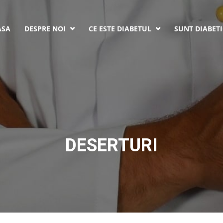
ASA
DESPRE NOI
CE ESTE DIABETUL
SUNT DIABETI


DESERTURI