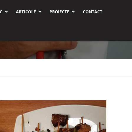
C
ARTICOLE
PROIECTE
CONTACT



I