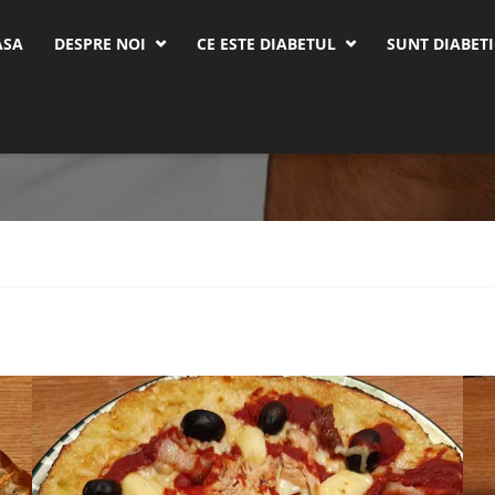
ASA
DESPRE NOI
CE ESTE DIABETUL
SUNT DIABETI


RETETE PENTRU DIABETIC