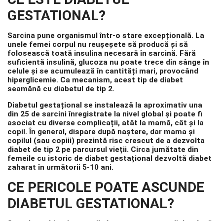
GESTATIONAL?
Sarcina pune organismul într-o stare excepțională. La
unele femei corpul nu reușeșete să producă și să
folosească toată insulina necesară în sarcină. Fără
suficientă insulină, glucoza nu poate trece din sânge în
celule și se acumulează în cantități mari, provocând
hiperglicemie. Ca mecanism, acest tip de diabet
seamănă cu diabetul de tip 2.
Diabetul gestațional se instalează la aproximativ una
din 25 de sarcini înregistrate la nivel global și poate fi
asociat cu diverse complicații, atât la mamă, cât și la
copil. În general, dispare după naștere, dar mama și
copilul (sau copiii) prezintă risc crescut de a dezvolta
diabet de tip 2 pe parcursul vieții. Circa jumătate din
femeile cu istoric de diabet gestațional dezvoltă diabet
zaharat în următorii 5-10 ani.
CE PERICOLE POATE ASCUNDE
DIABETUL GESTATIONAL?