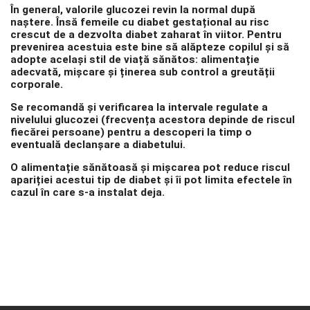
În general, valorile glucozei revin la normal după
naștere. Însă femeile cu diabet gestațional au risc
crescut de a dezvolta diabet zaharat în viitor. Pentru
prevenirea acestuia este bine să alăpteze copilul și să
adopte același stil de viață sănătos: alimentație
adecvată, mișcare și ținerea sub control a greutății
corporale.
Se recomandă și verificarea la intervale regulate a
nivelului glucozei (frecvența acestora depinde de riscul
fiecărei persoane) pentru a descoperi la timp o
eventuală declanșare a diabetului.
O alimentație sănătoasă și mișcarea pot reduce riscul
apariției acestui tip de diabet și îi pot limita efectele în
cazul în care s-a instalat deja.