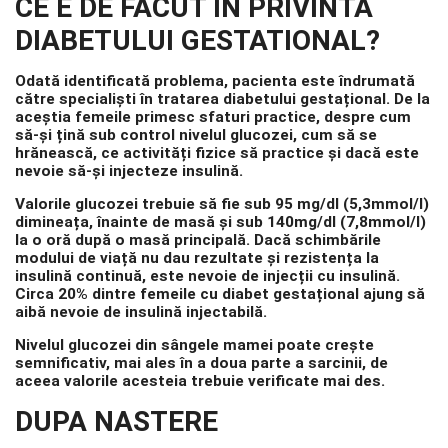
CE E DE FACUT IN PRIVINTA
DIABETULUI GESTATIONAL?
Odată identificată problema, pacienta este îndrumată
către specialiști în tratarea diabetului gestațional. De la
aceștia femeile primesc sfaturi practice, despre cum
să-și țină sub control nivelul glucozei, cum să se
hrănească, ce activități fizice să practice și dacă este
nevoie să-și injecteze insulină.
Valorile glucozei trebuie să fie sub 95 mg/dl (5,3mmol/l)
dimineața, înainte de masă și sub 140mg/dl (7,8mmol/l)
la o oră după o masă principală. Dacă schimbările
modului de viață nu dau rezultate și rezistența la
insulină continuă, este nevoie de injecții cu insulină.
Circa 20% dintre femeile cu diabet gestațional ajung să
aibă nevoie de insulină injectabilă.
Nivelul glucozei din sângele mamei poate crește
semnificativ, mai ales în a doua parte a sarcinii, de
aceea valorile acesteia trebuie verificate mai des.
DUPA NASTERE