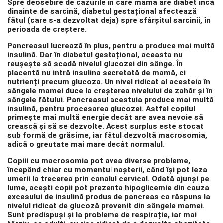
Spre deosebire de cazurile în care mama are diabet încă
dinainte de sarcină, diabetul gestațional afectează
fătul (care s-a dezvoltat deja) spre sfârșitul sarcinii, în
perioada de creștere.
Pancreasul lucrează în plus, pentru a produce mai multă
insulină. Dar în diabetul gestațional, aceasta nu
reușește să scadă nivelul glucozei din sânge. În
placentă nu intră insulina secretată de mamă, ci
nutrienți precum glucoza. Un nivel ridicat al acesteia în
sângele mamei duce la creșterea nivelului de zahăr și în
sângele fătului. Pancreasul acestuia produce mai multă
insulină, pentru procesarea glucozei. Astfel copilul
primește mai multă energie decât are avea nevoie să
crească și să se dezvolte. Acest surplus este stocat
sub formă de grăsime, iar fătul dezvoltă
macrosomia
,
adică o greutate mai mare decât normalul.
Copiii cu macrosomia
pot avea diverse probleme,
începând chiar cu momentul nașterii, când își pot leza
umerii la trecerea prin canalul cervical. Odată ajunși pe
lume, acești copii pot prezenta hipoglicemie din cauza
excesului de insulină produs de pancreas ca răspuns la
nivelul ridicat de glucoză provenit din sângele mamei.
Sunt predispuși și la probleme de respirație, iar mai