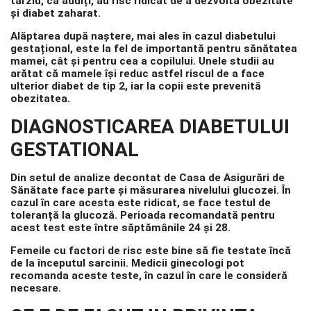
târziu, ca adulți, au risc ridicat de a dezvolta obezitate
și diabet zaharat.
Alăptarea după naștere, mai ales în cazul diabetului
gestațional, este la fel de importantă pentru sănătatea
mamei, cât și pentru cea a copilului. Unele studii au
arătat că mamele își reduc astfel riscul de a face
ulterior diabet de tip 2, iar la copii este prevenită
obezitatea.
DIAGNOSTICAREA DIABETULUI
GESTATIONAL
Din setul de analize decontat de Casa de Asigurări de
Sănătate face parte și măsurarea nivelului glucozei. În
cazul în care acesta este ridicat, se face testul de
toleranță la glucoză. Perioada recomandată pentru
acest test este între săptămânile 24 și 28.
Femeile cu factori de risc este bine să fie testate încă
de la începutul sarcinii. Medicii ginecologi pot
recomanda aceste teste, în cazul în care le consideră
necesare.