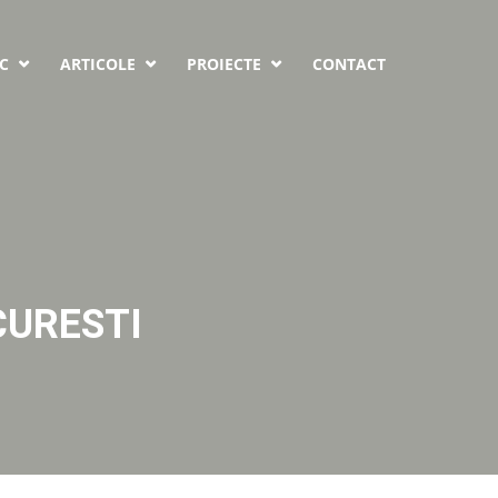
C
ARTICOLE
PROIECTE
CONTACT



CURESTI