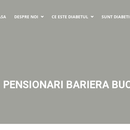
ASA
DESPRE NOI
CE ESTE DIABETUL
SUNT DIABETI


– PENSIONARI BARIERA BU