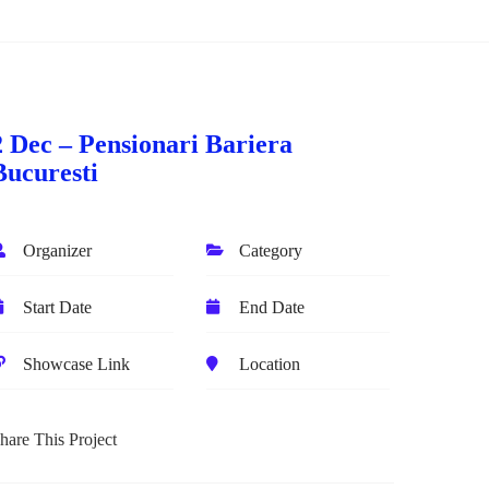
2 Dec – Pensionari Bariera
Bucuresti
Organizer
Category
Start Date
End Date
Showcase Link
Location
hare This Project