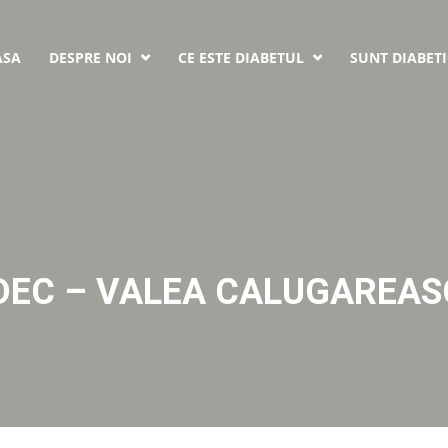
ASA
DESPRE NOI
CE ESTE DIABETUL
SUNT DIABETI


DEC – VALEA CALUGAREA