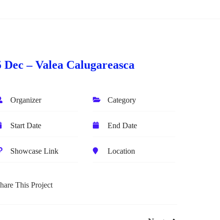
5 Dec – Valea Calugareasca
Organizer
Category
Start Date
End Date
Showcase Link
Location
hare This Project